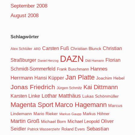
September 2008
August 2008
Schlagwörter
Carsten Fuß
Christian
Christian Blunck
Alex Schlüter
ARD
DAZN
Straßburger
Florian
Daniel Herzog
Didi Hamann
Hannes
Schmidt-Sommerfeld
Frank Buschmann
Jan Platte
Herrmann
Hansi Küpper
Joachim Hebel
Jonas Friedrich
Kai Dittmann
Jürgen Schmitz
Lothar Matthäus
Karsten Linke
Lukas Schönmüller
Magenta Sport
Marco Hagemann
Marcus
Lindemann
Mario Rieker
Markus Höhner
Markus Gaupp
Martin Groß
Oliver
Michael Born
Michael Leopold
Seidler
Sebastian
Roland Evers
Patrick Wasserziehr