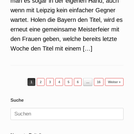
man es sogar in der eigenen Hand, auch
wenn mit Leipzig kein einfacher Gegner
wartet. Holen die Bayern den Titel, wird es
erneut eine gemeinsame Meisterfeier mit
den Frauen geben, welche bereits letzte
Woche den Titel mit einem […]
Beitragsnavigation
1
2
3
4
5
6
…
16
Weiter »
Suche
Suchen
nach: