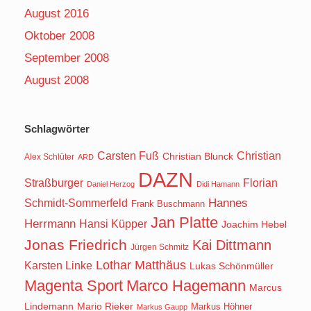
August 2016
Oktober 2008
September 2008
August 2008
Schlagwörter
Carsten Fuß
Christian
Christian Blunck
Alex Schlüter
ARD
DAZN
Straßburger
Florian
Daniel Herzog
Didi Hamann
Hannes
Schmidt-Sommerfeld
Frank Buschmann
Jan Platte
Herrmann
Hansi Küpper
Joachim Hebel
Jonas Friedrich
Kai Dittmann
Jürgen Schmitz
Lothar Matthäus
Karsten Linke
Lukas Schönmüller
Magenta Sport
Marco Hagemann
Marcus
Lindemann
Mario Rieker
Markus Höhner
Markus Gaupp