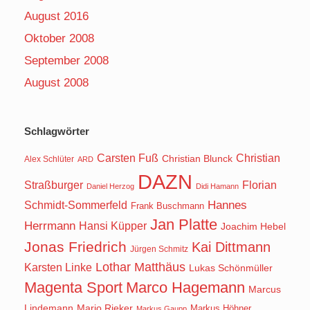
August 2016
Oktober 2008
September 2008
August 2008
Schlagwörter
Carsten Fuß
Christian
Christian Blunck
Alex Schlüter
ARD
DAZN
Straßburger
Florian
Daniel Herzog
Didi Hamann
Hannes
Schmidt-Sommerfeld
Frank Buschmann
Jan Platte
Herrmann
Hansi Küpper
Joachim Hebel
Jonas Friedrich
Kai Dittmann
Jürgen Schmitz
Lothar Matthäus
Karsten Linke
Lukas Schönmüller
Magenta Sport
Marco Hagemann
Marcus
Lindemann
Mario Rieker
Markus Höhner
Markus Gaupp