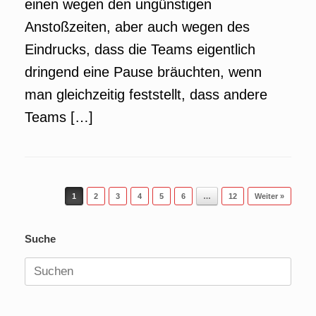
einen wegen den ungünstigen
Anstoßzeiten, aber auch wegen des
Eindrucks, dass die Teams eigentlich
dringend eine Pause bräuchten, wenn
man gleichzeitig feststellt, dass andere
Teams […]
Beitragsnavigation
1
2
3
4
5
6
…
12
Weiter »
Suche
Suchen
nach: