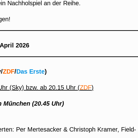
ein Nachholspiel an der Reihe.
gen!
April 2026
/
ZDF
/
Das Erste
)
Uhr (Sky) bzw. ab 20.15 Uhr (
ZDF
)
n München (20.45 Uhr)
erten: Per Mertesacker & Christoph Kramer, Field-