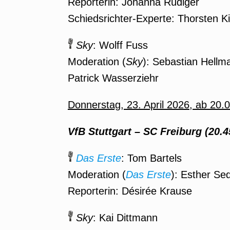
Reporterin: Johanna Rüdiger
Schiedsrichter-Experte: Thorsten K
Sky
: Wolff Fuss
Moderation (
Sky
): Sebastian Hellm
Patrick Wasserziehr
Donnerstag, 23. April 2026, ab 20.
VfB Stuttgart – SC Freiburg (20.4
Das Erste
: Tom Bartels
Moderation (
Das Erste
): Esther Se
Reporterin: Désirée Krause
Sky
: Kai Dittmann