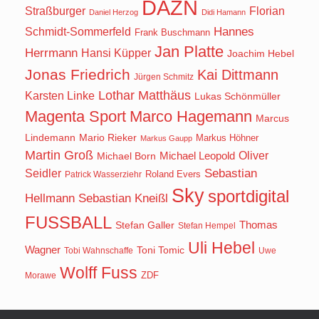
DAZN
Straßburger
Florian
Daniel Herzog
Didi Hamann
Hannes
Schmidt-Sommerfeld
Frank Buschmann
Jan Platte
Herrmann
Hansi Küpper
Joachim Hebel
Jonas Friedrich
Kai Dittmann
Jürgen Schmitz
Lothar Matthäus
Karsten Linke
Lukas Schönmüller
Magenta Sport
Marco Hagemann
Marcus
Lindemann
Mario Rieker
Markus Höhner
Markus Gaupp
Martin Groß
Oliver
Michael Born
Michael Leopold
Seidler
Sebastian
Roland Evers
Patrick Wasserziehr
Sky
sportdigital
Hellmann
Sebastian Kneißl
FUSSBALL
Stefan Galler
Thomas
Stefan Hempel
Uli Hebel
Wagner
Toni Tomic
Tobi Wahnschaffe
Uwe
Wolff Fuss
ZDF
Morawe