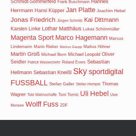
Hannes
Schmidt-Sommerfeld
Frank Buschmann
Jan Platte
Herrmann
Hansi Küpper
Joachim Hebel
Jonas Friedrich
Kai Dittmann
Jürgen Schmitz
Lothar Matthäus
Karsten Linke
Lukas Schönmüller
Magenta Sport
Marco Hagemann
Marcus
Lindemann
Mario Rieker
Markus Höhner
Markus Gaupp
Martin Groß
Oliver
Michael Born
Michael Leopold
Seidler
Sebastian
Roland Evers
Patrick Wasserziehr
Sky
sportdigital
Hellmann
Sebastian Kneißl
FUSSBALL
Stefan Galler
Thomas
Stefan Hempel
Uli Hebel
Wagner
Toni Tomic
Tobi Wahnschaffe
Uwe
Wolff Fuss
ZDF
Morawe