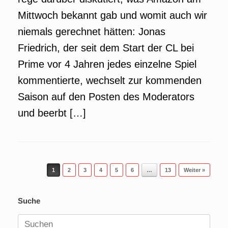
Mittwoch bekannt gab und womit auch wir
niemals gerechnet hätten: Jonas
Friedrich, der seit dem Start der CL bei
Prime vor 4 Jahren jedes einzelne Spiel
kommentierte, wechselt zur kommenden
Saison auf den Posten des Moderators
und beerbt […]
Beitragsnavigation
1
2
3
4
5
6
…
13
Weiter »
Suche
Suchen