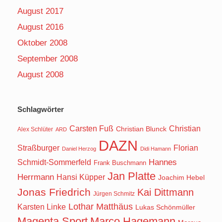
August 2017
August 2016
Oktober 2008
September 2008
August 2008
Schlagwörter
Carsten Fuß
Christian
Christian Blunck
Alex Schlüter
ARD
DAZN
Straßburger
Florian
Daniel Herzog
Didi Hamann
Hannes
Schmidt-Sommerfeld
Frank Buschmann
Jan Platte
Herrmann
Hansi Küpper
Joachim Hebel
Jonas Friedrich
Kai Dittmann
Jürgen Schmitz
Lothar Matthäus
Karsten Linke
Lukas Schönmüller
Magenta Sport
Marco Hagemann