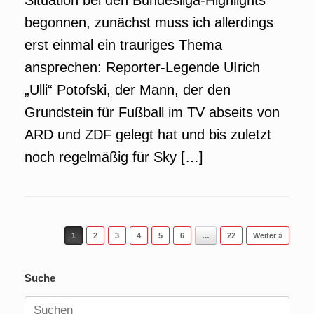
Situation bei den Bundesliga-Highlights
begonnen, zunächst muss ich allerdings
erst einmal ein trauriges Thema
ansprechen: Reporter-Legende UIrich
„Ulli“ Potofski, der Mann, der den
Grundstein für Fußball im TV abseits von
ARD und ZDF gelegt hat und bis zuletzt
noch regelmäßig für Sky […]
Beitragsnavigation
1
2
3
4
5
6
…
22
Weiter »
Suche
Suchen