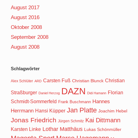
August 2017
August 2016
Oktober 2008
September 2008
August 2008
Schlagwörter
Carsten Fuß
Christian
Christian Blunck
Alex Schlüter
ARD
DAZN
Straßburger
Florian
Daniel Herzog
Didi Hamann
Hannes
Schmidt-Sommerfeld
Frank Buschmann
Jan Platte
Herrmann
Hansi Küpper
Joachim Hebel
Jonas Friedrich
Kai Dittmann
Jürgen Schmitz
Lothar Matthäus
Karsten Linke
Lukas Schönmüller