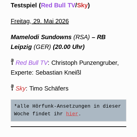
Testspiel (
Red Bull TV
/
Sky
)
Freitag, 29. Mai 2026
Mamelodi Sundowns
(RSA)
– RB
Leipzig
(GER)
(20.00 Uhr)
Red Bull TV
: Christoph Punzengruber,
Experte: Sebastian Kneißl
Sky
: Timo Schäfers
*alle Hörfunk-Ansetzungen in dieser 
Woche findet ihr 
hier
. 