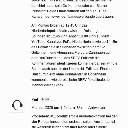
zuvor noch fürs Radio vom Landespokal der Männer
berichtet hatte, sein Co-Kommentator war Bjarne
Reinstorf. Beide Finals wurden auf den YouTube-
Kanälen der jeweiligen Landesverbände übertragen.
Am Montag folgen ab 12.45 Uhr das
Niederrheinpokalfinale zwischen Duisburg und
Solingen ab 12.45 Uhr (Anpfiff 13.00 Uhr) auf dem
YouTube-Kanal von FuPa Niederrhein sowie ab 14 Uhr
das Pokalfinale in Südbaden zwischen dem SV
Gottenheim und Alemannia Freiburg-Zähringen auf
dem YouTube-Kanal des SBFV. Falls wir die
Kommentatoren identifizieren können, ergänzen wir die
Spiele auch noch in der Übersicht. Edit: das Finale in
Duisburg bleibt ohne Kommentar, in Gottenheim
kommentiert wie bereits beim SBFV-Pokalfinale der
Männer Aaron Glock.
Autor
Karl
Mai 25, 2026 um 1:43 a.m. Uhr
Antworten
ProSiebenSat.1 produziert die Audiodeskription bei den
vier Relegationsspielen erstmals selbst. Anwählbar ist
sie weiterhin leider nicht über Kabel oder Satellit,