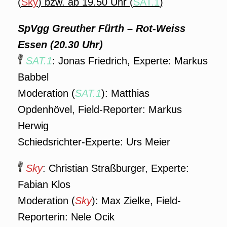
(
Sky
) bzw. ab 19.50 Uhr (
SAT.1
)
SpVgg Greuther Fürth – Rot-Weiss
Essen (20.30 Uhr)
SAT.1
: Jonas Friedrich, Experte: Markus
Babbel
Moderation (
SAT.1
): Matthias
Opdenhövel, Field-Reporter: Markus
Herwig
Schiedsrichter-Experte: Urs Meier
Sky
: Christian Straßburger, Experte:
Fabian Klos
Moderation (
Sky
): Max Zielke, Field-
Reporterin: Nele Ocik