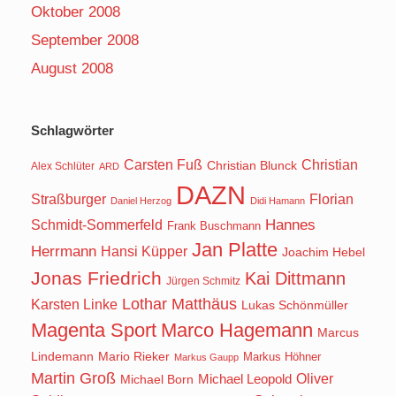
Oktober 2008
September 2008
August 2008
Schlagwörter
Carsten Fuß
Christian
Christian Blunck
Alex Schlüter
ARD
DAZN
Straßburger
Florian
Daniel Herzog
Didi Hamann
Hannes
Schmidt-Sommerfeld
Frank Buschmann
Jan Platte
Herrmann
Hansi Küpper
Joachim Hebel
Jonas Friedrich
Kai Dittmann
Jürgen Schmitz
Lothar Matthäus
Karsten Linke
Lukas Schönmüller
Magenta Sport
Marco Hagemann
Marcus
Lindemann
Mario Rieker
Markus Höhner
Markus Gaupp
Martin Groß
Oliver
Michael Born
Michael Leopold