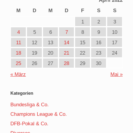
April 2022
M
D
M
D
F
S
S
1
2
3
4
5
6
7
8
9
10
11
12
13
14
15
16
17
18
19
20
21
22
23
24
25
26
27
28
29
30
« März
Mai »
Kategorien
Bundesliga & Co.
Champions League & Co.
DFB-Pokal & Co.