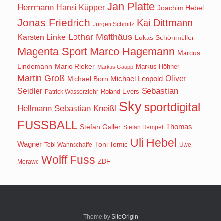
Jan Platte
Herrmann
Hansi Küpper
Joachim Hebel
Jonas Friedrich
Kai Dittmann
Jürgen Schmitz
Lothar Matthäus
Karsten Linke
Lukas Schönmüller
Magenta Sport
Marco Hagemann
Marcus
Lindemann
Mario Rieker
Markus Höhner
Markus Gaupp
Martin Groß
Oliver
Michael Born
Michael Leopold
Seidler
Sebastian
Roland Evers
Patrick Wasserziehr
Sky
sportdigital
Hellmann
Sebastian Kneißl
FUSSBALL
Stefan Galler
Thomas
Stefan Hempel
Uli Hebel
Wagner
Toni Tomic
Tobi Wahnschaffe
Uwe
Wolff Fuss
ZDF
Morawe
Theme by
SiteOrigin