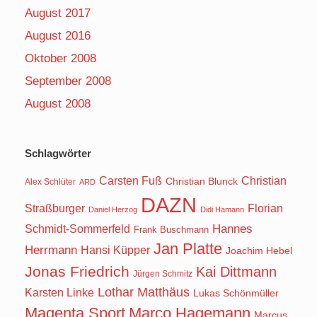
August 2017
August 2016
Oktober 2008
September 2008
August 2008
Schlagwörter
Carsten Fuß
Christian
Christian Blunck
Alex Schlüter
ARD
DAZN
Straßburger
Florian
Daniel Herzog
Didi Hamann
Hannes
Schmidt-Sommerfeld
Frank Buschmann
Jan Platte
Herrmann
Hansi Küpper
Joachim Hebel
Jonas Friedrich
Kai Dittmann
Jürgen Schmitz
Lothar Matthäus
Karsten Linke
Lukas Schönmüller
Magenta Sport
Marco Hagemann
Marcus