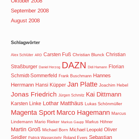
Oktober 2008
September 2008
August 2008
Schlagwörter
Carsten Fuß
Christian
Christian Blunck
Alex Schlüter
ARD
DAZN
Straßburger
Florian
Daniel Herzog
Didi Hamann
Hannes
Schmidt-Sommerfeld
Frank Buschmann
Jan Platte
Herrmann
Hansi Küpper
Joachim Hebel
Jonas Friedrich
Kai Dittmann
Jürgen Schmitz
Lothar Matthäus
Karsten Linke
Lukas Schönmüller
Magenta Sport
Marco Hagemann
Marcus
Lindemann
Mario Rieker
Markus Höhner
Markus Gaupp
Martin Groß
Oliver
Michael Born
Michael Leopold
Seidler
Sebastian
Roland Evers
Patrick Wasserziehr