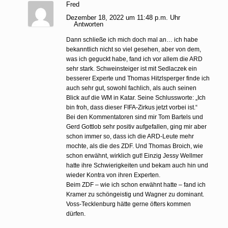
Fred
Dezember 18, 2022 um 11:48 p.m. Uhr
Antworten
Dann schließe ich mich doch mal an… ich habe
bekanntlich nicht so viel gesehen, aber von dem,
was ich geguckt habe, fand ich vor allem die ARD
sehr stark. Schweinsteiger ist mit Sedlaczek ein
besserer Experte und Thomas Hitzlsperger finde ich
auch sehr gut, sowohl fachlich, als auch seinen
Blick auf die WM in Katar. Seine Schlussworte: „Ich
bin froh, dass dieser FIFA-Zirkus jetzt vorbei ist.“
Bei den Kommentatoren sind mir Tom Bartels und
Gerd Gottlob sehr positiv aufgefallen, ging mir aber
schon immer so, dass ich die ARD-Leute mehr
mochte, als die des ZDF. Und Thomas Broich, wie
schon erwähnt, wirklich gut! Einzig Jessy Wellmer
hatte ihre Schwierigkeiten und bekam auch hin und
wieder Kontra von ihren Experten.
Beim ZDF – wie ich schon erwähnt hatte – fand ich
Kramer zu schöngeistig und Wagner zu dominant.
Voss-Tecklenburg hätte gerne öfters kommen
dürfen.