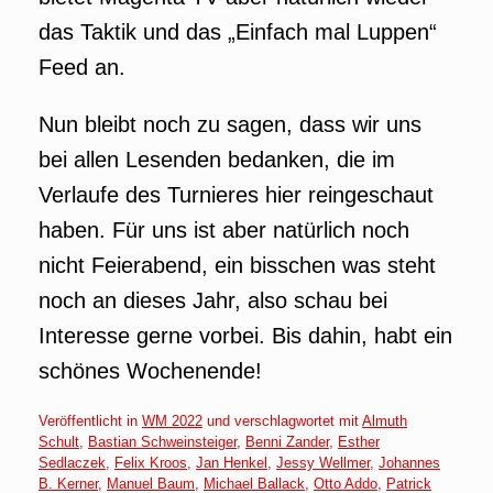
das Taktik und das „Einfach mal Luppen“
Feed an.
Nun bleibt noch zu sagen, dass wir uns
bei allen Lesenden bedanken, die im
Verlaufe des Turnieres hier reingeschaut
haben. Für uns ist aber natürlich noch
nicht Feierabend, ein bisschen was steht
noch an dieses Jahr, also schau bei
Interesse gerne vorbei. Bis dahin, habt ein
schönes Wochenende!
Veröffentlicht in
WM 2022
und verschlagwortet mit
Almuth
Schult
,
Bastian Schweinsteiger
,
Benni Zander
,
Esther
Sedlaczek
,
Felix Kroos
,
Jan Henkel
,
Jessy Wellmer
,
Johannes
B. Kerner
,
Manuel Baum
,
Michael Ballack
,
Otto Addo
,
Patrick