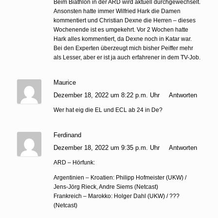
Beim Biathlon in der ARD wird aktuell durchgewechselt.
Ansonsten hatte immer Wilfried Hark die Damen
kommentiert und Christian Dexne die Herren – dieses
Wochenende ist es umgekehrt. Vor 2 Wochen hatte
Hark alles kommentiert, da Dexne noch in Katar war.
Bei den Experten überzeugt mich bisher Peiffer mehr
als Lesser, aber er ist ja auch erfahrener in dem TV-Job.
Maurice
Dezember 18, 2022 um 8:22 p.m. Uhr
Antworten
Wer hat eig die EL und ECL ab 24 in De?
Ferdinand
Dezember 18, 2022 um 9:35 p.m. Uhr
Antworten
ARD – Hörfunk:
Argentinien – Kroatien: Philipp Hofmeister (UKW) /
Jens-Jörg Rieck, Andre Siems (Netcast)
Frankreich – Marokko: Holger Dahl (UKW) / ???
(Netcast)