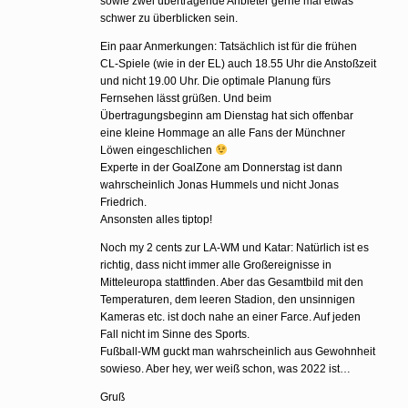
sowie zwei übertragende Anbieter gerne mal etwas
schwer zu überblicken sein.
Ein paar Anmerkungen: Tatsächlich ist für die frühen
CL-Spiele (wie in der EL) auch 18.55 Uhr die Anstoßzeit
und nicht 19.00 Uhr. Die optimale Planung fürs
Fernsehen lässt grüßen. Und beim
Übertragungsbeginn am Dienstag hat sich offenbar
eine kleine Hommage an alle Fans der Münchner
Löwen eingeschlichen
Experte in der GoalZone am Donnerstag ist dann
wahrscheinlich Jonas Hummels und nicht Jonas
Friedrich.
Ansonsten alles tiptop!
Noch my 2 cents zur LA-WM und Katar: Natürlich ist es
richtig, dass nicht immer alle Großereignisse in
Mitteleuropa stattfinden. Aber das Gesamtbild mit den
Temperaturen, dem leeren Stadion, den unsinnigen
Kameras etc. ist doch nahe an einer Farce. Auf jeden
Fall nicht im Sinne des Sports.
Fußball-WM guckt man wahrscheinlich aus Gewohnheit
sowieso. Aber hey, wer weiß schon, was 2022 ist…
Gruß