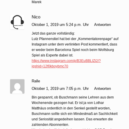
Marek
Nico
Oktober 1, 2019 um 5:24 p.m. Uhr
Antworten
Jetzt das ganze vollständig:
Lutz Pfannenstiel hat bei der „Kommentatorenpage“ auf
Instagram unter dem verlinkten Post kommentiert, dass
er weder beim Barcelona Spiel noch beim Wolfsburg
Spiel als Experte dabei ist.
https://www.instagram.com/p/B3EuBBLIZi2/?
igshid=12f0kboybmc70
Ralle
Oktober 1, 2019 um 7:05 p.m. Uhr
Antworten
Bin gespannt, ob Buschmann seine Lehren aus dem
Wochenende gezogen hat. Er ist ja von Lothar
Matthäus ordentlich in den Senkel gestellt worden,
Buschmann sollte sich ein Mindestmaß an Sachlichkeit
und Seriosität angedeihen lassen. Das erwarten die
zahlenden Abonnenten.