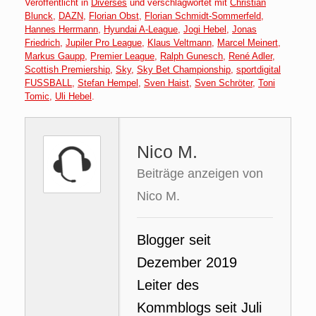
Veröffentlicht in
Diverses
und verschlagwortet mit
Christian
Blunck
,
DAZN
,
Florian Obst
,
Florian Schmidt-Sommerfeld
,
Hannes Herrmann
,
Hyundai A-League
,
Jogi Hebel
,
Jonas
Friedrich
,
Jupiler Pro League
,
Klaus Veltmann
,
Marcel Meinert
,
Markus Gaupp
,
Premier League
,
Ralph Gunesch
,
René Adler
,
Scottish Premiership
,
Sky
,
Sky Bet Championship
,
sportdigital
FUSSBALL
,
Stefan Hempel
,
Sven Haist
,
Sven Schröter
,
Toni
Tomic
,
Uli Hebel
.
Nico M.
Beiträge anzeigen von
Nico M.
Blogger seit
Dezember 2019
Leiter des
Kommblogs seit Juli