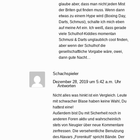
glaube aber, dass man nicht jeden Mist
der Briten gut finden muss. Wenn dann
etwas zu einem Hype wird (Boxing Day,
Darts, Schmusi), schalte ich mich eben
auf meine Art ein. Ich weiß, dass gerade
viele Schulhof-Kiddies momentan
Schmusi & Darts unglaublich cool finden,
aber wenn der Schulhof die
gesellschaftliche Vorgabe wäre, owei,
dann gute Nacht…
Schachspieler
Dezember 28, 2019 um 5:42 a.m. Uhr
Antworten
Nicht alles was hinkt ist ein Vergleich. Leute
mit schwacher Blase haben keine Wahl, Du
hattest eine!
Außerdem bist Du mit Sicherheit noch in
anderen Foren aktiv und wahrscheinlich
stets von Neugier über neue Kommentare
zerfressen. Die versehentliche Benutzung
des Atavars „Forenkult“ spricht Bände. Der