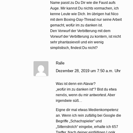
Name passt zu Du Dir wie die Faust aufs
Auge. Mir kannst Du nichts vormachen, ich
kenne Leute wie Dich. Im übrigen hat Nico
mit dem Boxing-Day-Thread nur seine Arbeit
gemacht, wofür im zu danken ist.
Den Vorwurf der Verbitterung mit dem
Vorwurf der Verbitterung zu kontern, ist nicht
sehr phantasievoll und ein wenig
simplistisch, findest Du nicht?
Ralle
Dezember 28, 2019 um 7:50 a.m. Uhr
Was ist denn ein Atavar?
„wofür im zu danken ist“? Bist du etwa
nervös, wenn du mir antwortest. Aber
irgendwie süß…
Eigne dir mal etwas Medienkompetenz
an. Wenn ich rein zufällig bei Google die
Begriffe „Schachspieler“ und
„Sittenstrolch“ eingebe, erhalte ich 657
Treffer. Nach deiner einfältigen Logik