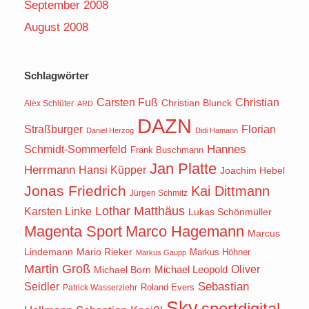
September 2008
August 2008
Schlagwörter
Carsten Fuß
Christian
Christian Blunck
Alex Schlüter
ARD
DAZN
Straßburger
Florian
Daniel Herzog
Didi Hamann
Hannes
Schmidt-Sommerfeld
Frank Buschmann
Jan Platte
Herrmann
Hansi Küpper
Joachim Hebel
Jonas Friedrich
Kai Dittmann
Jürgen Schmitz
Lothar Matthäus
Karsten Linke
Lukas Schönmüller
Magenta Sport
Marco Hagemann
Marcus
Lindemann
Mario Rieker
Markus Höhner
Markus Gaupp
Martin Groß
Oliver
Michael Born
Michael Leopold
Seidler
Sebastian
Roland Evers
Patrick Wasserziehr
Sky
sportdigital