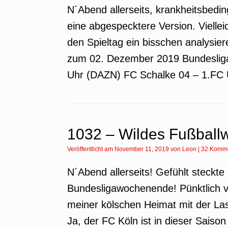
N´Abend allerseits, krankheitsbedin
eine abgespecktere Version. Viell
den Spieltag ein bisschen analysi
zum 02. Dezember 2019 Bundesliga,
Uhr (DAZN) FC Schalke 04 – 1.FC U
1032 – Wildes Fußbal
Veröffentlicht am
November 11, 2019
von
Leon
|
32 Komm
N´Abend allerseits! Gefühlt steckte
Bundesligawochenende! Pünktlich vo
meiner kölschen Heimat mit der La
Ja, der FC Köln ist in dieser Saiso