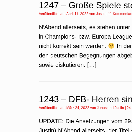
1247 – Große Spiele s
Veröffentlicht am
April 11, 2022
von
Justin
|
11 Kommentar
N‘Abend allerseits, es stehen unte
in Champions- bzw. Europa League 
nicht korrekt sein werden.
In den
den deutschen Begegnungen abgebe
sowie diskutieren. […]
1243 – DFB- Herren si
Veröffentlicht am
März 24, 2022
von
Jonas
und
Justin
|
24
UPDATE: Die Ansetzungen vom 29. 
Justin) N’Abend allerseits, der Titel