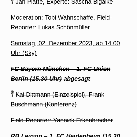
Jan Platte, Experte: Sascha Bigalke
Moderation: Tobi Wahnschaffe, Field-
Reporter: Lukas Schönmüller
Samstag, 02. Dezember 2023, ab 14.00
Uhr (Sky)
FC Bayern München
–
1. FC Union
Berlin (15.30 Uhr)
abgesagt
Kai Dittmann (Einzelspiel), Frank
Buschmann (Konferenz)
Field-Reporter: Yannick Erkenbrecher
RB Leipzig
–
1. FC Heidenheim (15.30