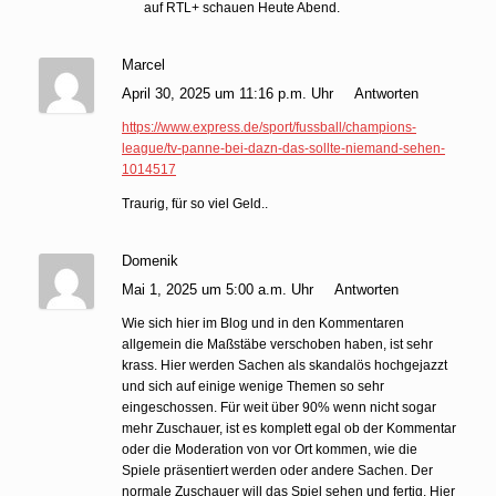
auf RTL+ schauen Heute Abend.
Marcel
April 30, 2025 um 11:16 p.m. Uhr
Antworten
https://www.express.de/sport/fussball/champions-
league/tv-panne-bei-dazn-das-sollte-niemand-sehen-
1014517
Traurig, für so viel Geld..
Domenik
Mai 1, 2025 um 5:00 a.m. Uhr
Antworten
Wie sich hier im Blog und in den Kommentaren
allgemein die Maßstäbe verschoben haben, ist sehr
krass. Hier werden Sachen als skandalös hochgejazzt
und sich auf einige wenige Themen so sehr
eingeschossen. Für weit über 90% wenn nicht sogar
mehr Zuschauer, ist es komplett egal ob der Kommentar
oder die Moderation von vor Ort kommen, wie die
Spiele präsentiert werden oder andere Sachen. Der
normale Zuschauer will das Spiel sehen und fertig. Hier