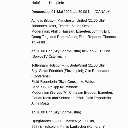
Halbfinale, Hinspiele
Donnerstag, 01. Mai 2025, ab 20.00 Uhr (CANAL+)
Athletic Bilbao – Manchester United (21.00 Uhr)
Johannes Hofer, Experte: Stefan Oesen
Moderation: Phillip Hajszan, Experten: Johnny Ertl,
Georg Teigl und Robert Almer, Field-Reporter: Thomas
Trukesitz
ab 20.00 Uhr (Sky Sport Austria) bzw. ab 20.15 Uhr
(ServusTV Österreich)
Tottenham Hotspur – FK Bodø/Glimt (21.00 Uhr)
Sky: Guido Friedrich (Einzelspiel), Otto Rosenauer
(Konferenz)
Field-Reporterin (Sky): Constanze Weiss
ServusTV: Philipp Krummholz
Moderation (ServusTV): Christian Brugger, Experten:
Florian Klein und Sebastian Prödl, Field-Reporterin:
Alina Marzi
ab 20.00 Uhr (Sky Sport Austria)
Djurgårdens IF – FC Chelsea (21.00 Uhr)
??? (Einzelspiel), Phillip Lautischer (Konferenz)