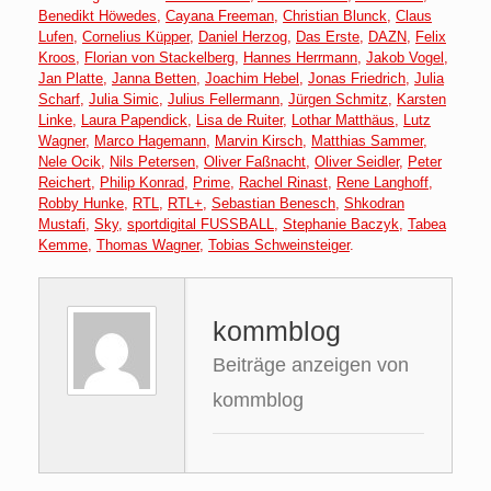
Benedikt Höwedes
,
Cayana Freeman
,
Christian Blunck
,
Claus
Lufen
,
Cornelius Küpper
,
Daniel Herzog
,
Das Erste
,
DAZN
,
Felix
Kroos
,
Florian von Stackelberg
,
Hannes Herrmann
,
Jakob Vogel
,
Jan Platte
,
Janna Betten
,
Joachim Hebel
,
Jonas Friedrich
,
Julia
Scharf
,
Julia Simic
,
Julius Fellermann
,
Jürgen Schmitz
,
Karsten
Linke
,
Laura Papendick
,
Lisa de Ruiter
,
Lothar Matthäus
,
Lutz
Wagner
,
Marco Hagemann
,
Marvin Kirsch
,
Matthias Sammer
,
Nele Ocik
,
Nils Petersen
,
Oliver Faßnacht
,
Oliver Seidler
,
Peter
Reichert
,
Philip Konrad
,
Prime
,
Rachel Rinast
,
Rene Langhoff
,
Robby Hunke
,
RTL
,
RTL+
,
Sebastian Benesch
,
Shkodran
Mustafi
,
Sky
,
sportdigital FUSSBALL
,
Stephanie Baczyk
,
Tabea
Kemme
,
Thomas Wagner
,
Tobias Schweinsteiger
.
kommblog
Beiträge anzeigen von
kommblog