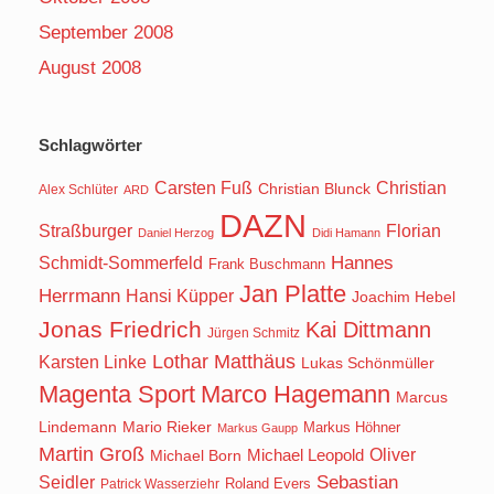
September 2008
August 2008
Schlagwörter
Carsten Fuß
Christian
Christian Blunck
Alex Schlüter
ARD
DAZN
Straßburger
Florian
Daniel Herzog
Didi Hamann
Hannes
Schmidt-Sommerfeld
Frank Buschmann
Jan Platte
Herrmann
Hansi Küpper
Joachim Hebel
Jonas Friedrich
Kai Dittmann
Jürgen Schmitz
Lothar Matthäus
Karsten Linke
Lukas Schönmüller
Magenta Sport
Marco Hagemann
Marcus
Lindemann
Mario Rieker
Markus Höhner
Markus Gaupp
Martin Groß
Oliver
Michael Born
Michael Leopold
Seidler
Sebastian
Roland Evers
Patrick Wasserziehr