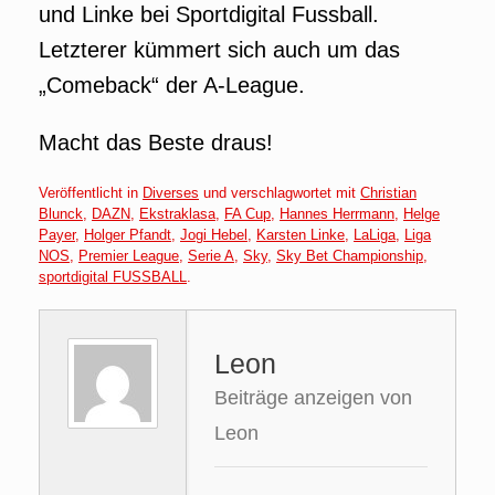
und Linke bei Sportdigital Fussball.
Letzterer kümmert sich auch um das
„Comeback“ der A-League.
Macht das Beste draus!
Veröffentlicht in
Diverses
und verschlagwortet mit
Christian
Blunck
,
DAZN
,
Ekstraklasa
,
FA Cup
,
Hannes Herrmann
,
Helge
Payer
,
Holger Pfandt
,
Jogi Hebel
,
Karsten Linke
,
LaLiga
,
Liga
NOS
,
Premier League
,
Serie A
,
Sky
,
Sky Bet Championship
,
sportdigital FUSSBALL
.
Leon
Beiträge anzeigen von
Leon