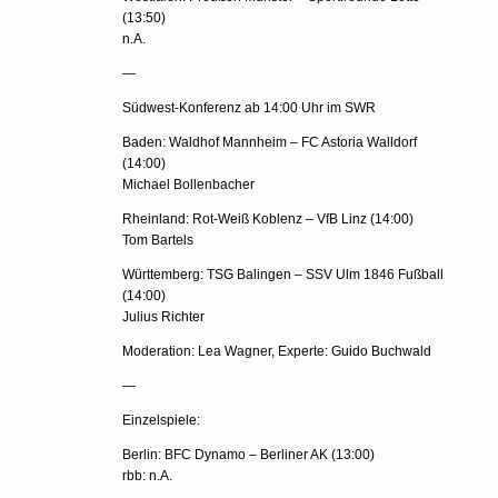
(13:50)
n.A.
—
Südwest-Konferenz ab 14:00 Uhr im SWR
Baden: Waldhof Mannheim – FC Astoria Walldorf
(14:00)
Michael Bollenbacher
Rheinland: Rot-Weiß Koblenz – VfB Linz (14:00)
Tom Bartels
Württemberg: TSG Balingen – SSV Ulm 1846 Fußball
(14:00)
Julius Richter
Moderation: Lea Wagner, Experte: Guido Buchwald
—
Einzelspiele:
Berlin: BFC Dynamo – Berliner AK (13:00)
rbb: n.A.