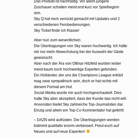
Das Produkt ist nachhaltig. Vor allem jüngere
Zuschauer schalten meist erst kurz vor Spielbeginn
rein.
Sky Q hat mich verrückt gemacht mit Updates und 2
verschiedenen Fernbedienungen.
Sky Ticket finde ich Klasse!
Aber nun zum wesentlichen:
Die Übertragungen von Sky waren hochwertig. Ich hätte
mir nur mehr Abwechslung bei der Auswahl der Gäste
gewünscht.
Aber nach der Ära von Ottmar Hitzfeld wurden leider
meist kaum noch hochwertige Experten gefunden.
Ein Holländer, der uns die Champions League erklärt
mag zwar sympathisch sein, doch er hat nichts mit
diesem Format am Hut.
Social Media wurde mir auch hochgeschaukelt. Dies
hatte Sky aber akzeptiert, dass der Kunde das nicht will.
Ansonsten bietet Sky zahlreiche Top-Journalisten dar.
Einzig und allein ein Top-Co-Kommentator hat gefehlt.
– DAZN wird aufrüsten. Die Übertragungen werden
bstimmt qualitativ enorm verbessert. Freut euch auf
Neues und auf neue Experten!