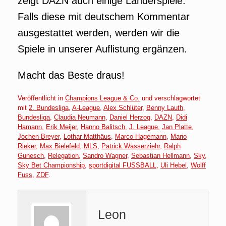
zeigt DAZN auch einige Länderspiele.
Falls diese mit deutschem Kommentar
ausgestattet werden, werden wir die
Spiele in unserer Auflistung ergänzen.
Macht das Beste draus!
Veröffentlicht in
Champions League & Co.
und verschlagwortet
mit
2. Bundesliga
,
A-League
,
Alex Schlüter
,
Benny Lauth
,
Bundesliga
,
Claudia Neumann
,
Daniel Herzog
,
DAZN
,
Didi
Hamann
,
Erik Meijer
,
Hanno Balitsch
,
J. League
,
Jan Platte
,
Jochen Breyer
,
Lothar Matthäus
,
Marco Hagemann
,
Mario
Rieker
,
Max Bielefeld
,
MLS
,
Patrick Wasserziehr
,
Ralph
Gunesch
,
Relegation
,
Sandro Wagner
,
Sebastian Hellmann
,
Sky
,
Sky Bet Championship
,
sportdigital FUSSBALL
,
Uli Hebel
,
Wolff
Fuss
,
ZDF
.
Leon