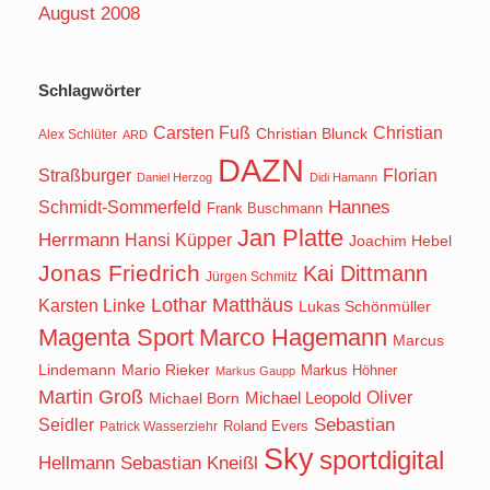
August 2008
Schlagwörter
Carsten Fuß
Christian
Christian Blunck
Alex Schlüter
ARD
DAZN
Straßburger
Florian
Daniel Herzog
Didi Hamann
Hannes
Schmidt-Sommerfeld
Frank Buschmann
Jan Platte
Herrmann
Hansi Küpper
Joachim Hebel
Jonas Friedrich
Kai Dittmann
Jürgen Schmitz
Lothar Matthäus
Karsten Linke
Lukas Schönmüller
Magenta Sport
Marco Hagemann
Marcus
Lindemann
Mario Rieker
Markus Höhner
Markus Gaupp
Martin Groß
Oliver
Michael Born
Michael Leopold
Seidler
Sebastian
Roland Evers
Patrick Wasserziehr
Sky
sportdigital
Hellmann
Sebastian Kneißl