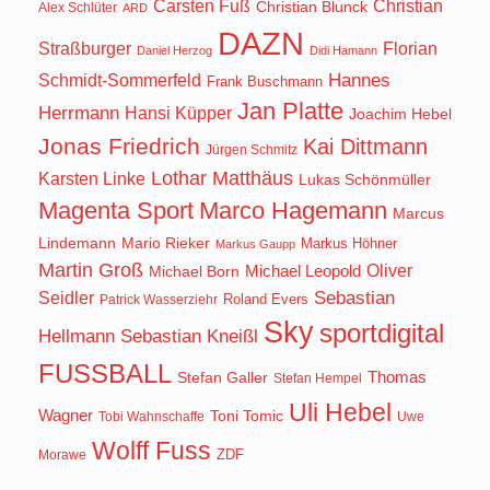
Carsten Fuß
Christian
Christian Blunck
Alex Schlüter
ARD
DAZN
Straßburger
Florian
Daniel Herzog
Didi Hamann
Hannes
Schmidt-Sommerfeld
Frank Buschmann
Jan Platte
Herrmann
Hansi Küpper
Joachim Hebel
Jonas Friedrich
Kai Dittmann
Jürgen Schmitz
Lothar Matthäus
Karsten Linke
Lukas Schönmüller
Magenta Sport
Marco Hagemann
Marcus
Lindemann
Mario Rieker
Markus Höhner
Markus Gaupp
Martin Groß
Oliver
Michael Born
Michael Leopold
Seidler
Sebastian
Roland Evers
Patrick Wasserziehr
Sky
sportdigital
Hellmann
Sebastian Kneißl
FUSSBALL
Stefan Galler
Thomas
Stefan Hempel
Uli Hebel
Wagner
Toni Tomic
Tobi Wahnschaffe
Uwe
Wolff Fuss
ZDF
Morawe