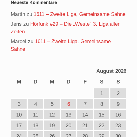
Neueste Kommentare
Martin
zu
1611 – Zweite Liga, Gemeinsame Sahne
Jens
zu
Hörfunk #29 – Die „Weste“ 3. Liga aller
Zeiten
Marcel
zu
1611 – Zweite Liga, Gemeinsame
Sahne
August 2026
M
D
M
D
F
S
S
1
2
3
4
5
6
7
8
9
10
11
12
13
14
15
16
17
18
19
20
21
22
23
24
25
26
27
28
29
30