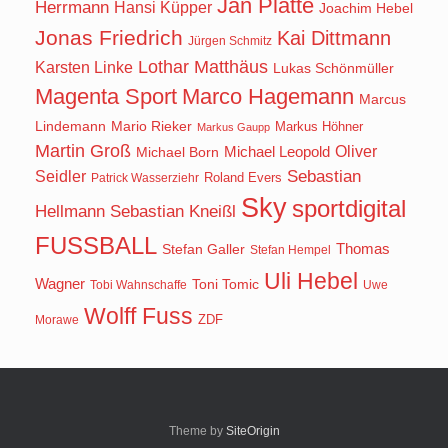
Jan Platte
Herrmann
Hansi Küpper
Joachim Hebel
Jonas Friedrich
Kai Dittmann
Jürgen Schmitz
Lothar Matthäus
Karsten Linke
Lukas Schönmüller
Magenta Sport
Marco Hagemann
Marcus
Lindemann
Mario Rieker
Markus Höhner
Markus Gaupp
Martin Groß
Oliver
Michael Born
Michael Leopold
Seidler
Sebastian
Roland Evers
Patrick Wasserziehr
Sky
sportdigital
Hellmann
Sebastian Kneißl
FUSSBALL
Stefan Galler
Thomas
Stefan Hempel
Uli Hebel
Wagner
Toni Tomic
Tobi Wahnschaffe
Uwe
Wolff Fuss
ZDF
Morawe
Theme by
SiteOrigin