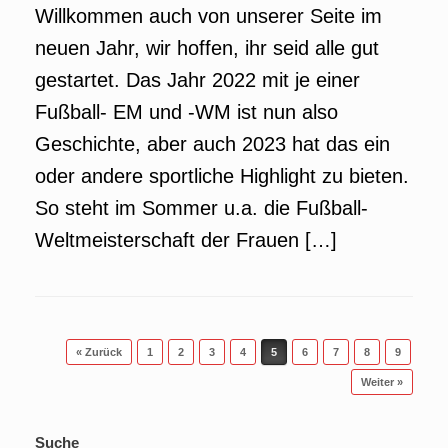
Willkommen auch von unserer Seite im
neuen Jahr, wir hoffen, ihr seid alle gut
gestartet. Das Jahr 2022 mit je einer
Fußball- EM und -WM ist nun also
Geschichte, aber auch 2023 hat das ein
oder andere sportliche Highlight zu bieten.
So steht im Sommer u.a. die Fußball-
Weltmeisterschaft der Frauen […]
Beitragsnavigation
« Zurück
1
2
3
4
5
6
7
8
9
Weiter »
Suche