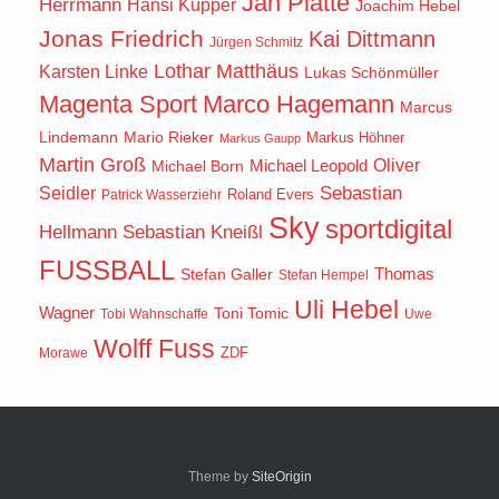
Jan Platte
Herrmann
Hansi Küpper
Joachim Hebel
Jonas Friedrich
Kai Dittmann
Jürgen Schmitz
Lothar Matthäus
Karsten Linke
Lukas Schönmüller
Magenta Sport
Marco Hagemann
Marcus
Lindemann
Mario Rieker
Markus Höhner
Markus Gaupp
Martin Groß
Oliver
Michael Born
Michael Leopold
Seidler
Sebastian
Roland Evers
Patrick Wasserziehr
Sky
sportdigital
Hellmann
Sebastian Kneißl
FUSSBALL
Stefan Galler
Thomas
Stefan Hempel
Uli Hebel
Wagner
Toni Tomic
Tobi Wahnschaffe
Uwe
Wolff Fuss
ZDF
Morawe
Theme by
SiteOrigin