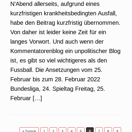
N’Abend allerseits, aufgrund eines
kurzfristigen krankheitsbedingten Ausfall,
habe den Beitrag kurzfristig übernommen.
Von daher ist leider keine Zeit für ein
langes Vorwort. Und auch wenn der
Kommentatorenblog ein unpolitischer Blog
ist, es gibt so viel wichtigeres als den
Fussball. Die Ansetzungen vom 25.
Februar bis zum 28. Februar 2022
Bundesliga, 24. Spieltag Freitag, 25.
Februar […]
Beitragsnavigation
« Zurück
1
2
3
4
5
6
7
8
9