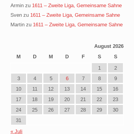
Armin
zu
1611 – Zweite Liga, Gemeinsame Sahne
Sven
zu
1611 – Zweite Liga, Gemeinsame Sahne
Martin
zu
1611 – Zweite Liga, Gemeinsame Sahne
August 2026
M
D
M
D
F
S
S
1
2
3
4
5
6
7
8
9
10
11
12
13
14
15
16
17
18
19
20
21
22
23
24
25
26
27
28
29
30
31
« Juli