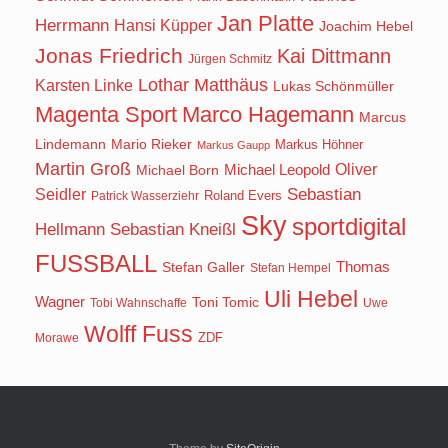
Jan Platte
Herrmann
Hansi Küpper
Joachim Hebel
Jonas Friedrich
Kai Dittmann
Jürgen Schmitz
Lothar Matthäus
Karsten Linke
Lukas Schönmüller
Magenta Sport
Marco Hagemann
Marcus
Lindemann
Mario Rieker
Markus Höhner
Markus Gaupp
Martin Groß
Oliver
Michael Born
Michael Leopold
Seidler
Sebastian
Roland Evers
Patrick Wasserziehr
Sky
sportdigital
Hellmann
Sebastian Kneißl
FUSSBALL
Stefan Galler
Thomas
Stefan Hempel
Uli Hebel
Wagner
Toni Tomic
Tobi Wahnschaffe
Uwe
Wolff Fuss
ZDF
Morawe