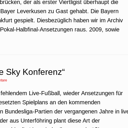
brücken, der als erster Viertligist überhaupt die
e Bayer Leverkusen zu Gast gehabt. Die Bayern
kfurt gespielt. Diesbezüglich haben wir im Archiv
e Pokal-Halbfinal-Ansetzungen raus. 2009, sowie
e Sky Konferenz“
tare
z fehlendem Live-Fußball, wieder Ansetzungen für
tgesetzten Spielplans an den kommenden
 Bundesliga-Partien der vergangenen Jahre in liv
er aus Unterföhring plant diese Art der