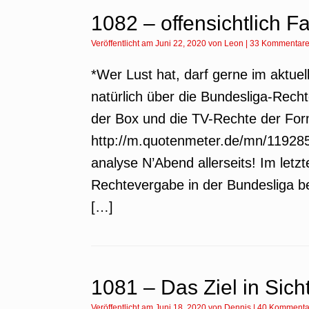
1082 – offensichtlich F
Veröffentlicht am
Juni 22, 2020
von
Leon
|
33 Kommentar
*Wer Lust hat, darf gerne im aktue
natürlich über die Bundesliga-Re
der Box und die TV-Rechte der Fo
http://m.quotenmeter.de/mn/119285
analyse N’Abend allerseits! Im letzt
Rechtevergabe in der Bundesliga be
[…]
1081 – Das Ziel in Sich
Veröffentlicht am
Juni 18, 2020
von
Dennis
|
40 Kommenta